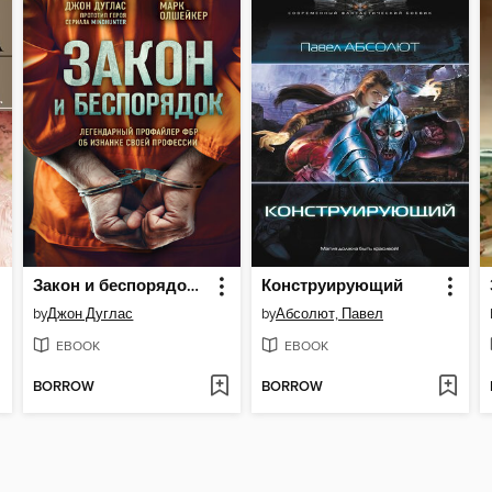
Закон и беспорядок. Легендарный профайлер ФБР об изнанке своей профессии
Конструирующий
by
Джон Дуглас
by
Абсолют, Павел
EBOOK
EBOOK
BORROW
BORROW