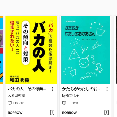
バカの人 その傾向と対策
かたちがわたしのおかあさん
by
和田秀樹
by
橋立悦子
EBOOK
EBOOK
BORROW
BORROW