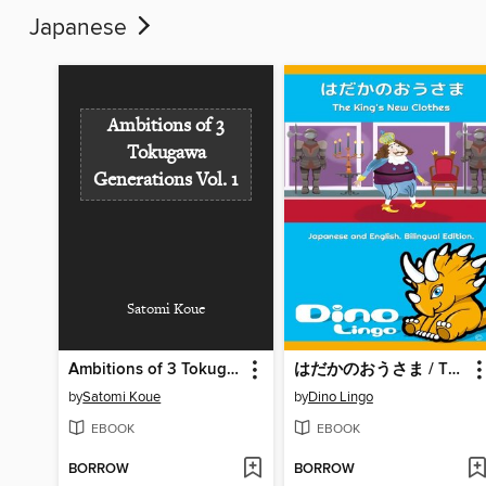
Japanese
Ambitions of 3
Tokugawa
Generations Vol. 1
Satomi Koue
Ambitions of 3 Tokugawa Generations Vol. 1
はだかのおうさま / The King's New Clothes
by
Satomi Koue
by
Dino Lingo
EBOOK
EBOOK
BORROW
BORROW