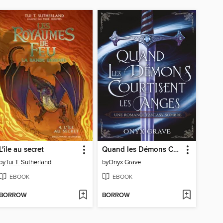
L'île au secret
Quand les Démons Courtisent les Anges
by
Tui T. Sutherland
by
Onyx Grave
EBOOK
EBOOK
BORROW
BORROW