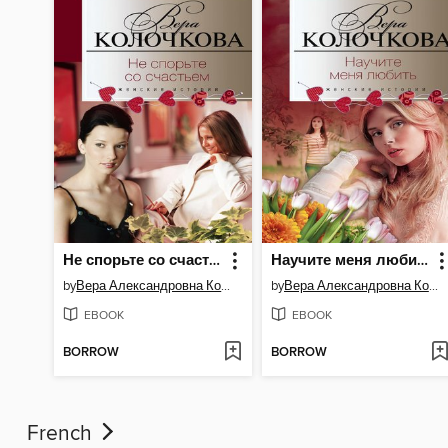
Не спорьте со счастьем
Научите меня любить
by
Вера Александровна Колочкова
by
Вера Александровна Колочкова
EBOOK
EBOOK
BORROW
BORROW
French