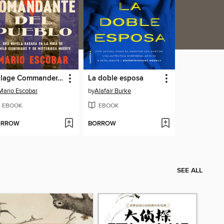
Village Commander, the \ El comandante del pueblo (Spanish ed.)
La doble esposa
Mario Escobar
by
Alafair Burke
EBOOK
EBOOK
ORROW
BORROW
SEE ALL