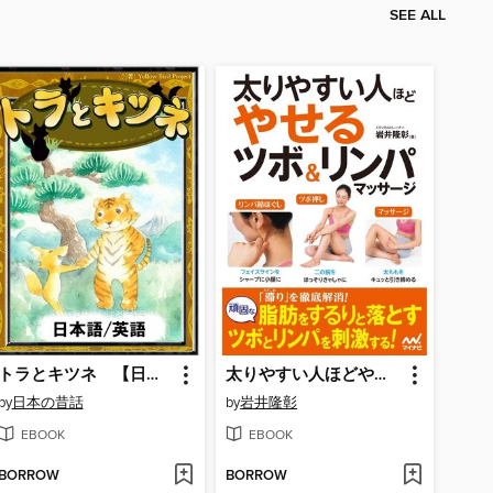
SEE ALL
トラとキツネ 【日本語/英語版】
太りやすい人ほどやせるツボ＆リンパマッサージ
by
日本の昔話
by
岩井隆彰
EBOOK
EBOOK
BORROW
BORROW