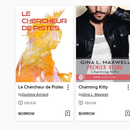
Le Chercheur de Pistes
Charming Kitty
by
Gustave Aimard
by
Gina L. Maxwell
EBOOK
EBOOK
BORROW
BORROW