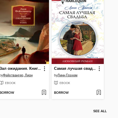
Зал ожидания. Книга 1. Успех
Самая лучшая свадьба
by
Фейхтвангер, Лион
by
Линн Грэхем
EBOOK
EBOOK
BORROW
BORROW
SEE ALL