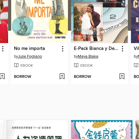
No me importa
E-Pack Bianca y Deseo diciembre 2019
by
Julie Fogliano
by
Maya Blake
by
EBOOK
EBOOK
BORROW
BORROW
B